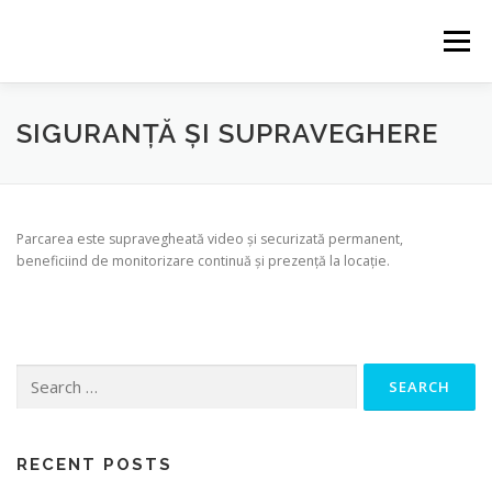
Skip
to
Menu
content
AVANTAJE
DESPRE
SERVICII
GALERIE
SIGURANȚĂ ȘI SUPRAVEGHERE
TARIFE
CONTACT
Parcarea este supravegheată video și securizată permanent,
beneficiind de monitorizare continuă și prezență la locație.
Search
for:
RECENT POSTS