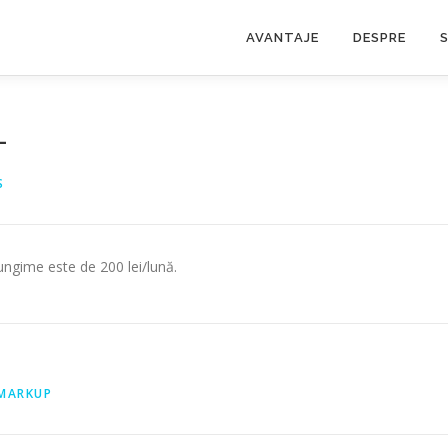
AVANTAJE
DESPRE
S
-
S
ungime este de 200 lei/lună.
MARKUP