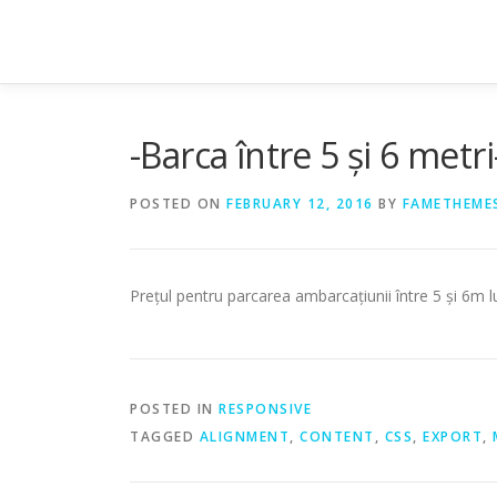
Skip
to
content
-Barca între 5 și 6 metri
POSTED ON
FEBRUARY 12, 2016
BY
FAMETHEME
Prețul pentru parcarea ambarcațiunii între 5 și 6m l
POSTED IN
RESPONSIVE
TAGGED
ALIGNMENT
,
CONTENT
,
CSS
,
EXPORT
,