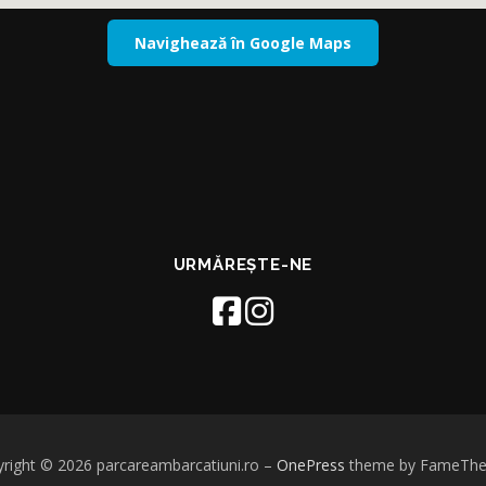
Navighează în Google Maps
URMĂREȘTE-NE
right © 2026 parcareambarcatiuni.ro
–
OnePress
theme by FameTh