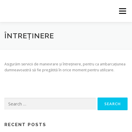
Skip
to
Menu
content
AVANTAJE
DESPRE
SERVICII
GALERIE
ÎNTREȚINERE
TARIFE
CONTACT
Asigurăm servicii de manevrare și întreținere, pentru ca ambarcațiunea
dumneavoastră să fie pregătită în orice moment pentru utilizare.
Search
for:
RECENT POSTS